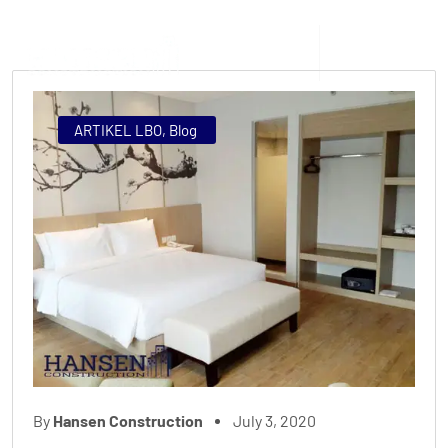
ARTIKEL LBO
,
Blog
By
Hansen Construction
July 3, 2020