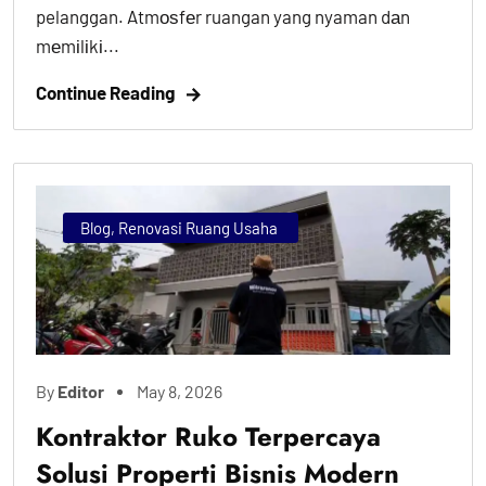
pelanggan. Atmоѕfеr ruangan yang nyaman dаn
mеmіlіkі...
Continue Reading
Blog
,
Renovasi Ruang Usaha
By
Editor
May 8, 2026
Kontraktor Ruko Terpercaya
Solusi Properti Bisnis Modern