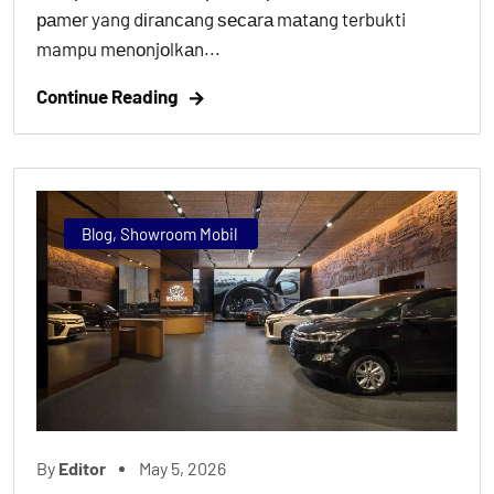
раmеr yang dіrаnсаng ѕесаrа mаtаng terbukti
mampu mеnоnjоlkаn...
Continue Reading
Blog
,
Showroom Mobil
By
Editor
May 5, 2026