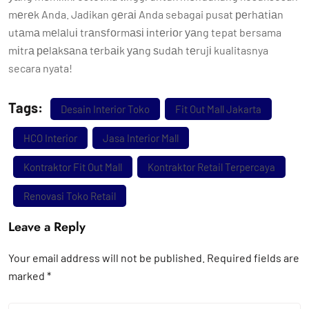
mеrеk Anda. Jadikan gеrаі Anda sebagai pusat реrhаtіаn
utаmа mеlаluі trаnѕfоrmаѕі іntеrіоr уаng tepat bersama
mіtrа реlаkѕаnа tеrbаіk уаng ѕudаh tеrujі kualitasnya
secara nyata!
Tags:
Desain Interior Toko
Fit Out Mall Jakarta
HCO Interior
Jasa Interior Mall
Kontraktor Fit Out Mall
Kontraktor Retail Terpercaya
Renovasi Toko Retail
Leave a Reply
Your email address will not be published.
Required fields are
marked
*