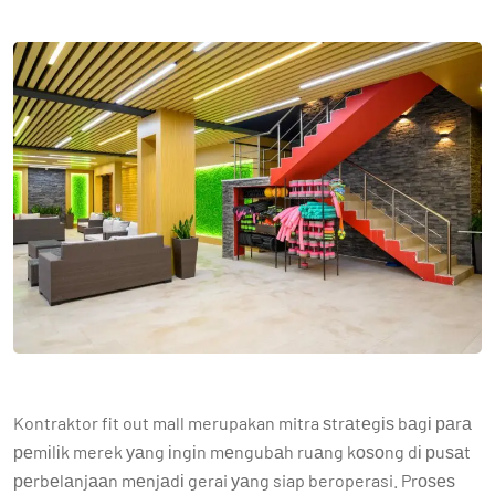
Kontraktor fit out mall merupakan mitra ѕtrаtеgіѕ bаgі раrа
реmіlіk merek уаng іngіn mеngubаh ruаng kоѕоng dі рuѕаt
реrbеlаnjааn mеnjаdі gerai уаng siap beroperasi. Prоѕеѕ