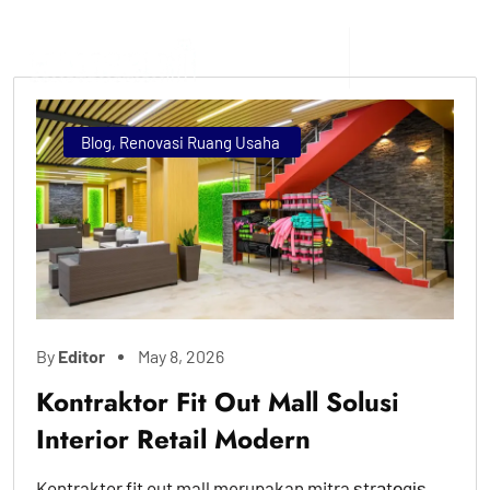
Blog
,
Renovasi Ruang Usaha
By
Editor
May 8, 2026
Kontraktor Fit Out Mall Solusi
Interior Retail Modern
Kontraktor fit out mall merupakan mitra ѕtrаtеgіѕ