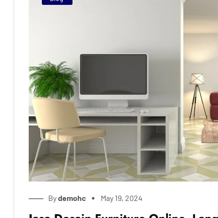
By
demohc
May 19, 2024