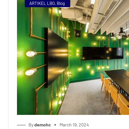
ARTIKEL LBO
,
Blog
By
demohc
March 19, 2024