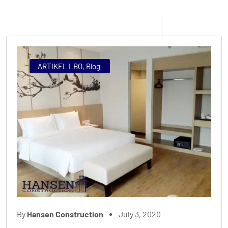
ARTIKEL LBO
,
Blog
By
Hansen Construction
July 3, 2020