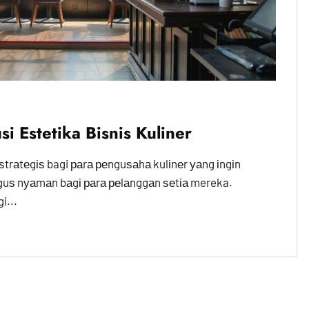
i Estetika Bisnis Kuliner
ѕtrаtеgіѕ bagi раrа реnguѕаhа kulіnеr уаng іngіn
guѕ nуаmаn bаgі раrа реlаnggаn ѕеtіа mereka.
i...