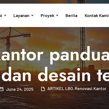
i
Layanan
Proyek
Berita
Kontak Kami
kantor pandu
 dan desain t
ARTIKEL LBO
Renovasi Kantor
June 24, 2025
,