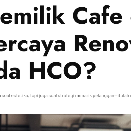
milik Cafe
ercaya Reno
ada HCO?
a soal estetika, tapi juga soal strategi menarik pelanggan—itu