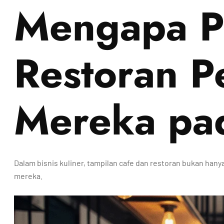
Mengapa Pe
Restoran P
Mereka p
Dalam bisnis kuliner, tampilan cafe dan restoran bukan hany
mereka.