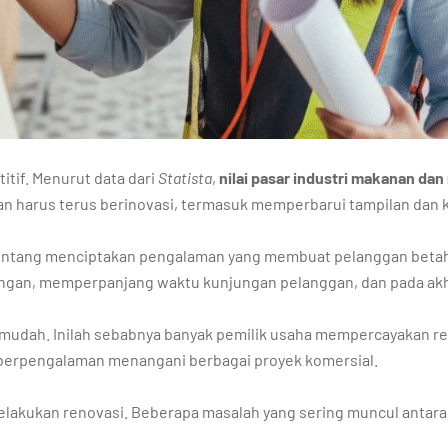
itif. Menurut data dari
Statista
,
nilai pasar industri makanan dan
toran harus terus berinovasi, termasuk memperbarui tampilan da
 tentang menciptakan pengalaman yang membuat pelanggan beta
njungan, memperpanjang waktu kunjungan pelanggan, dan pada ak
 mudah. Inilah sebabnya banyak pemilik usaha mempercayakan r
h berpengalaman menangani berbagai proyek komersial.
elakukan renovasi. Beberapa masalah yang sering muncul antara 