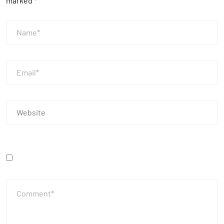
marked
*