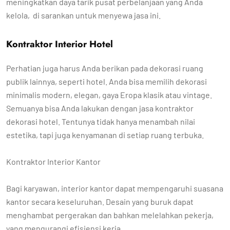
meningkatkan daya tarik pusat perbelanjaan yang Anda
kelola, di sarankan untuk menyewa jasa ini.
Kontraktor Interior Hotel
Perhatian juga harus Anda berikan pada dekorasi ruang
publik lainnya, seperti hotel. Anda bisa memilih dekorasi
minimalis modern, elegan, gaya Eropa klasik atau vintage.
Semuanya bisa Anda lakukan dengan jasa kontraktor
dekorasi hotel. Tentunya tidak hanya menambah nilai
estetika, tapi juga kenyamanan di setiap ruang terbuka.
Kontraktor Interior Kantor
Bagi karyawan, interior kantor dapat mempengaruhi suasana
kantor secara keseluruhan. Desain yang buruk dapat
menghambat pergerakan dan bahkan melelahkan pekerja,
yang mengurangi efisiensi kerja.