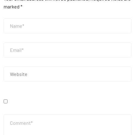
marked
*