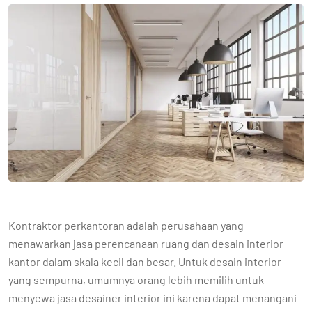
Kontraktor perkantoran adalah perusahaan yang
menawarkan jasa perencanaan ruang dan desain interior
kantor dalam skala kecil dan besar. Untuk desain interior
yang sempurna, umumnya orang lebih memilih untuk
menyewa jasa desainer interior ini karena dapat menangani