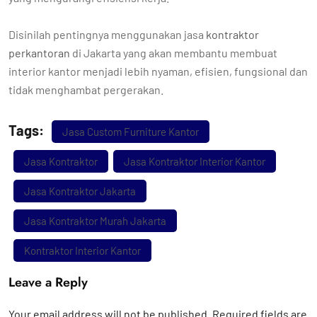
Disinilah pentingnya menggunakan jasa
kontraktor
perkantoran
di Jakarta yang akan membantu membuat
interior kantor menjadi lebih nyaman, efisien, fungsional dan
tidak menghambat pergerakan.
Tags:
Jasa Custom Furniture Kantor
Jasa Kontraktor
Jasa Kontraktor Interior Kantor
Jasa Kontraktor Jakarta
Jasa Kontraktor Murah Jakarta
Kontraktor Interior Kantor
Leave a Reply
Your email address will not be published.
Required fields are