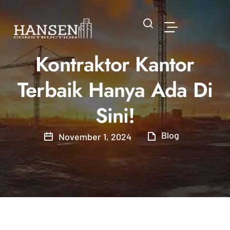
Kontraktor Kantor
Terbaik Hanya Ada Di
Sini!
Blog
November 1, 2024