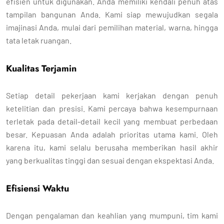
efisien untuk digunakan. Anda memiliki kendali penuh atas
tampilan bangunan Anda. Kami siap mewujudkan segala
imajinasi Anda, mulai dari pemilihan material, warna, hingga
tata letak ruangan.
Kualitas Terjamin
Setiap detail pekerjaan kami kerjakan dengan penuh
ketelitian dan presisi. Kami percaya bahwa kesempurnaan
terletak pada detail-detail kecil yang membuat perbedaan
besar. Kepuasan Anda adalah prioritas utama kami. Oleh
karena itu, kami selalu berusaha memberikan hasil akhir
yang berkualitas tinggi dan sesuai dengan ekspektasi Anda.
Efisiensi Waktu
Dengan pengalaman dan keahlian yang mumpuni, tim kami