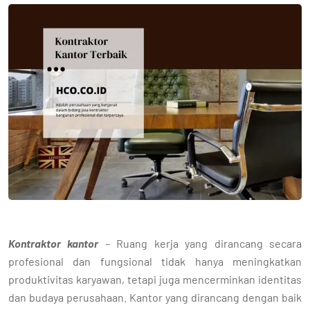
Kontraktor kantor
–
Ruang kerja yang dirancang secara
profesional dan fungsional tidak hanya meningkatkan
produktivitas karyawan, tetapi juga mencerminkan identitas
dan budaya perusahaan. Kantor yang dirancang dengan baik