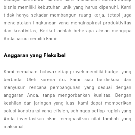
bisnis memiliki kebutuhan unik yang harus dipenuhi. Kami
tidak hanya sekadar membangun ruang kerja, tetapi juga
menciptakan lingkungan yang menginspirasi produktivitas
dan kreativitas. Berikut adalah beberapa alasan mengapa
Anda harus memilih kami:
Anggaran yang Fleksibel
Kami memahami bahwa setiap proyek memiliki budget yang
berbeda. Oleh karena itu, kami siap berdiskusi dan
menyusun rencana pembangunan yang sesuai dengan
anggaran Anda, tanpa mengorbankan kualitas. Dengan
keahlian dan jaringan yang luas, kami dapat memberikan
solusi konstruksi yang efisien, sehingga setiap rupiah yang
Anda investasikan akan menghasilkan nilai tambah yang
maksimal.