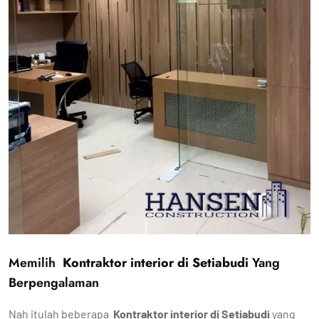
Memilih
Kontraktor interior di Setiabudi
Yang
Berpengalaman
Nah itulah beberapa
Kontraktor interior di Setiabudi
yang