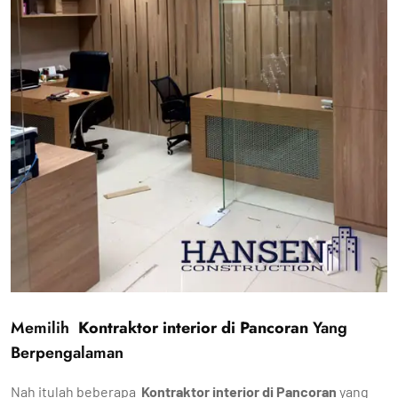
Memilih
Kontraktor interior di Pancoran
Yang
Berpengalaman
Nah itulah beberapa
Kontraktor interior di Pancoran
yang