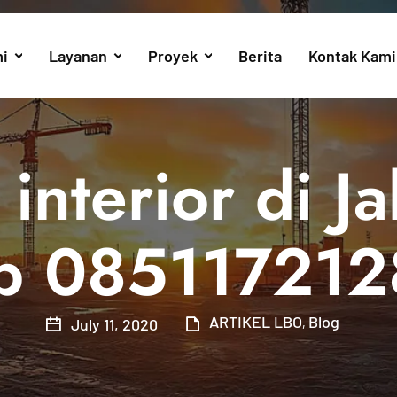
i
Layanan
Proyek
Berita
Kontak Kami
interior di J
b 085117212
ARTIKEL LBO
Blog
July 11, 2020
,