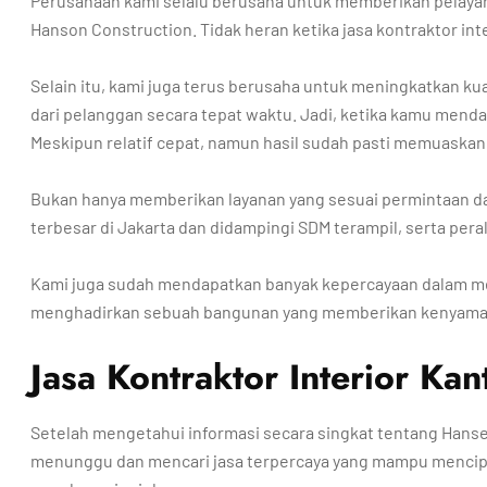
Perusahaan kami selalu berusaha untuk memberikan pelaya
Hanson Construction. Tidak heran ketika jasa kontraktor in
Selain itu, kami juga terus berusaha untuk meningkatkan kua
dari pelanggan secara tepat waktu. Jadi, ketika kamu men
Meskipun relatif cepat, namun hasil sudah pasti memuaskan
Bukan hanya memberikan layanan yang sesuai permintaan dari
terbesar di Jakarta dan didampingi SDM terampil, serta pe
Kami juga sudah mendapatkan banyak kepercayaan dalam men
menghadirkan sebuah bangunan yang memberikan kenyama
Jasa Kontraktor Interior Ka
Setelah mengetahui informasi secara singkat tentang Hanse
menunggu dan mencari jasa terpercaya yang mampu menciptak