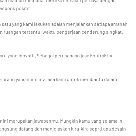
berikan mampu membuat mereka semakin percaya dengan
espons positif.
lah satu yang kami lakukan adalah menjalankan setiapa amanah
n ruangan tertentu, waktu pengerjaan cenderung singkat.
ru yang inovatif. Sebagai perusahaan jasa kontraktor
ga orang yang meminta jasa kami untuk membantu dalam
tor ini merupakan jawabanmu. Mungkin kamu yang selama in
ngsung datang dan menjelaskan kira-kira seprti apa desain