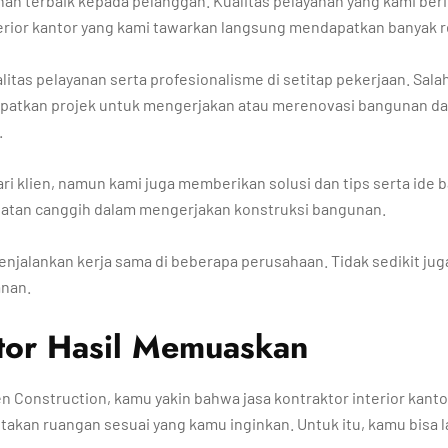
nan terbaik kepada pelanggan. Kualitas pelayanan yang kami 
terior kantor yang kami tawarkan langsung mendapatkan banyak r
litas pelayanan serta profesionalisme di setitap pekerjaan. Sa
dapatkan projek untuk mengerjakan atau merenovasi bangunan da
.
 klien, namun kami juga memberikan solusi dan tips serta ide ba
ralatan canggih dalam mengerjakan konstruksi bangunan.
jalankan kerja sama di beberapa perusahaan. Tidak sedikit ju
nan.
ntor Hasil Memuaskan
n Construction, kamu yakin bahwa jasa kontraktor interior kan
an ruangan sesuai yang kamu inginkan. Untuk itu, kamu bisa la