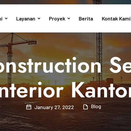
i
Layanan
Proyek
Berita
Kontak Kami
nstruction Se
Interior Kanto
Blog
January 27, 2022