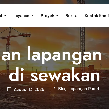
i
Layanan
Proyek
Berita
Kontak Kami
n lapangan 
di sewakan
Blog
Lapangan Padel
August 13, 2025
,