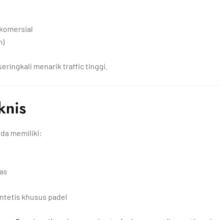
 komersial
m)
eringkali menarik traffic tinggi.
knis
da memiliki:
tas
intetis khusus padel