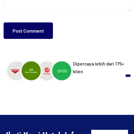
Dipercaya lebih dari 175+
klien