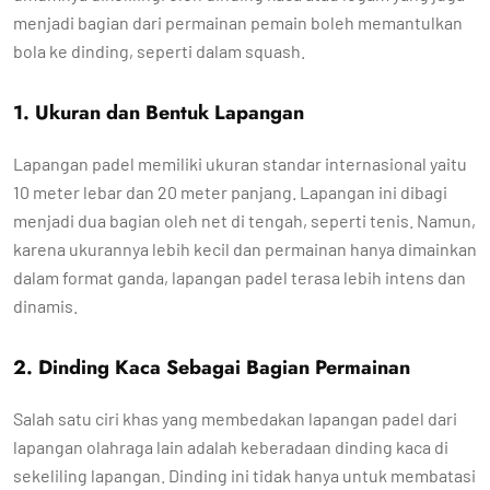
menjadi bagian dari permainan pemain boleh memantulkan
bola ke dinding, seperti dalam squash.
1. Ukuran dan Bentuk Lapangan
Lapangan padel memiliki ukuran standar internasional yaitu
10 meter lebar dan 20 meter panjang. Lapangan ini dibagi
menjadi dua bagian oleh net di tengah, seperti tenis. Namun,
karena ukurannya lebih kecil dan permainan hanya dimainkan
dalam format ganda, lapangan padel terasa lebih intens dan
dinamis.
2. Dinding Kaca Sebagai Bagian Permainan
Salah satu ciri khas yang membedakan lapangan padel dari
lapangan olahraga lain adalah keberadaan dinding kaca di
sekeliling lapangan. Dinding ini tidak hanya untuk membatasi