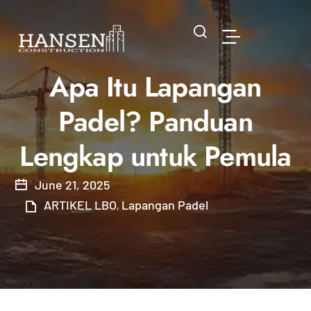
Apa Itu Lapangan
Padel? Panduan
Lengkap untuk Pemula
June 21, 2025
ARTIKEL LBO
Lapangan Padel
,