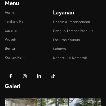
Menu
Layanan
Home
Tentang Kami
Desain & Perencanaan
Layanan
Bangun Tempat Produksi
Proyek
Fasilitas Khusus
Berita
Lainnya
Kontak Kami
Konstruksi Komersil
Galeri